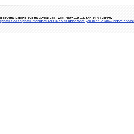
ы перенаправляетесь на другой сайт. Для перехода щелкните по ссылке:
lowplastics.co.za/plastic-manufacturers-in-south-africa-what-you-need-to-know-before-choosi