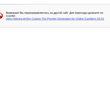
Внимание! Вы перенаправляетесь на другой сайт. Для перехода щелкните по
ссылке:
https://telegra.ph/Spy-Casino-The-Premier-Destination-for-Online-Gamblers-03-01