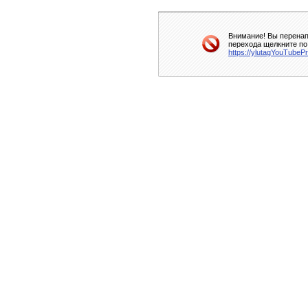
Внимание! Вы перенап
перехода щелкните по
https://ylutagYouTubeP