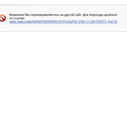
Внимание! Вы перенаправляетесь на другой сайт. Для перехода щелкните
по ссылке:
https://taksi.info/РёРЅРґРёРІРёРґСѓР°Р»СЊРЅС‹Р№-С‚СЂР°РЅСЃС„РµСЂ/