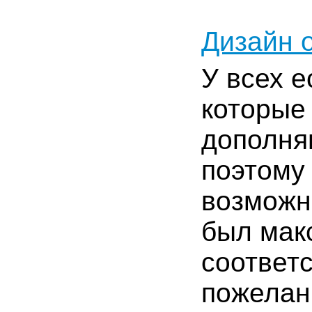
Дизайн о
У всех е
которые 
дополня
поэтому 
возможн
был мак
соответ
пожелани