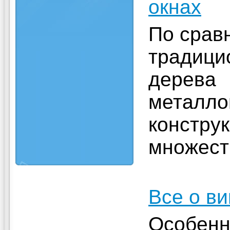
окнах
По срав
традици
дерева
металло
констру
множест
Все о в
Особенн