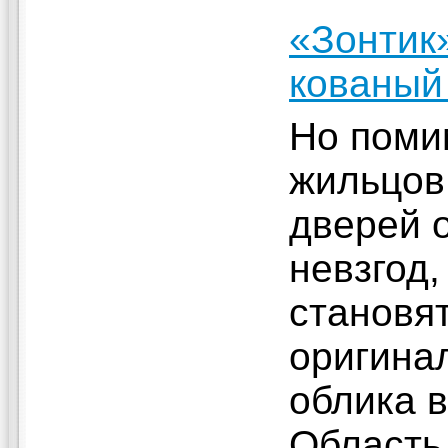
«Зонтик»
кованый
Но поми
жильцов
дверей 
невзгод
становя
оригина
облика в
Область