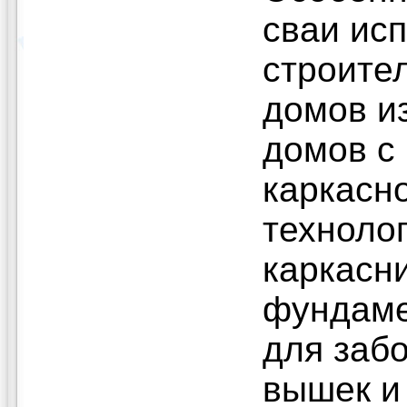
сваи ис
строите
домов из
домов с
каркасн
техноло
каркасни
фундаме
для заб
вышек и