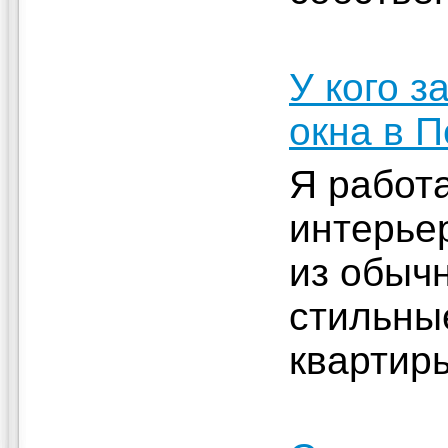
У кого з
окна в П
Я работ
интерьер
из обыч
стильны
квартир