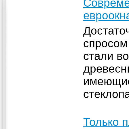
Совреме
евроокн
Достато
спросом
стали в
древесн
имеющие
стеклоп
Только 