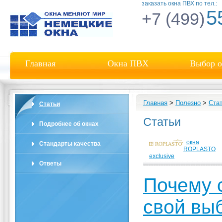
заказать окна ПВХ по тел.:
5
+7 (499)
Главная
Окна ПВХ
Выбор о
Главная
>
Полезно
>
Ста
Статьи
Статьи
Подробнее об окнах
окна
Стандарты качества
ROPLASTO
exclusive
Ответы
Почему 
свой вы