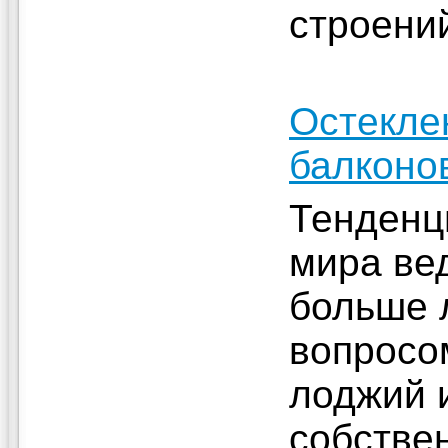
строени
Остекле
балконо
Тенденц
мира вед
больше 
вопросо
лоджий 
собстве