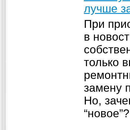
лучше з
При при
в новост
собстве
только 
ремонтн
замену 
Но, заче
“новое”?