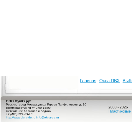
Главная
Окна ПВХ
Выб
ООО ФунКэ рус
Россия
,
город Москва
,
улица Героев Панфиловцев, д. 10
2008 - 2026
время работы:
пн-пт 9:00-18:00
Остекление балконов и лоджий
Пластиковые 
+7 (495) 221-33-10
http://www.okna-de.ru
info@okna-de.ru