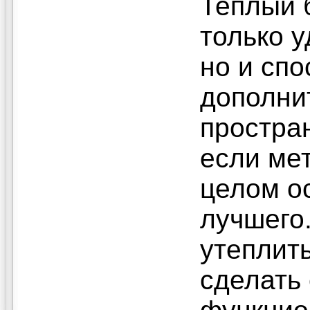
Теплый б
только 
но и сп
дополни
простран
если ме
целом о
лучшего
утеплить
сделать 