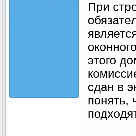
При стр
обязате
являетс
оконного
этого до
комисси
сдан в э
понять, 
подходя