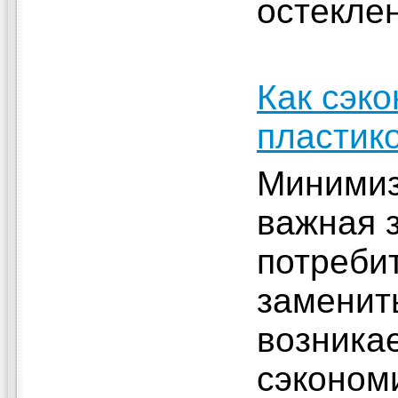
остекле
Как сэко
пластик
Минимиз
важная 
потреби
заменить
возника
сэкономи