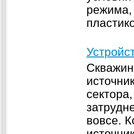
режима,
пластик
Устройс
Скважин
источник
сектора
затрудне
вовсе. К
источни