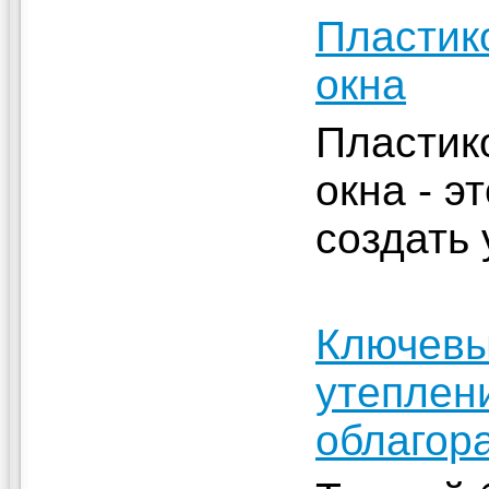
Пластик
окна
Пластик
окна - э
создать
Ключевы
утеплен
облагор