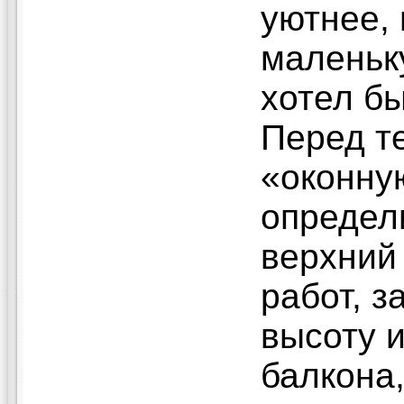
уютнее, 
маленьк
хотел б
Перед те
«оконну
определ
верхний
работ, з
высоту 
балкона