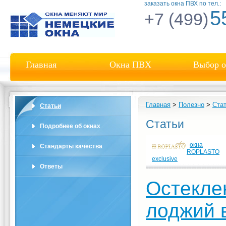
заказать окна ПВХ по тел.:
5
+7 (499)
Главная
Окна ПВХ
Выбор о
Главная
>
Полезно
>
Ста
Статьи
Статьи
Подробнее об окнах
окна
Стандарты качества
ROPLASTO
exclusive
Ответы
Остекле
лоджий 