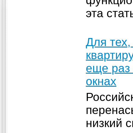
функцио
эта стат
Для тех,
квартир
еще раз
окнах
Российс
перенас
низкий с