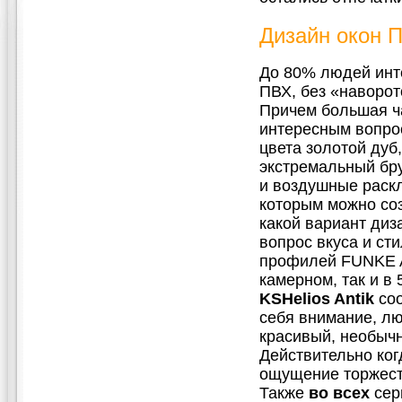
Дизайн окон 
До 80% людей инт
ПВХ, без «наворот
Причем большая ча
интересным вопрос
цвета золотой дуб
экстремальный бру
и воздушные раскл
которым можно соз
какой вариант диз
вопрос вкуса и ст
профилей FUNKE A
камерном, так и в
KSHelios Antik
соо
себя внимание, лю
красивый, необычн
Действительно ког
ощущение торжеств
Также
во всех
сер