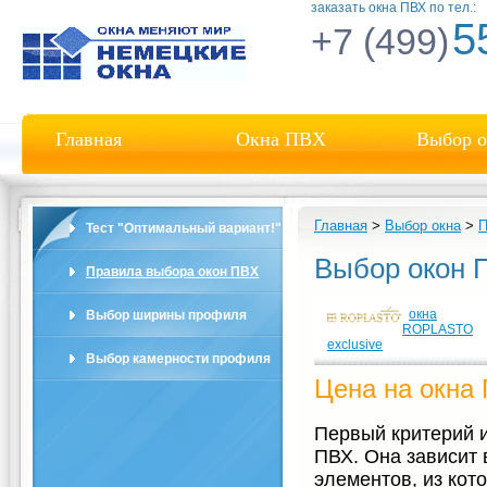
заказать окна ПВХ по тел.:
5
+7 (499)
Главная
Окна ПВХ
Выбор о
Главная
>
Выбор окна
>
П
Тест "Оптимальный вариант!"
Выбор окон 
Правила выбора окон ПВХ
окна
Выбор ширины профиля
ROPLASTO
exclusive
Выбор камерности профиля
Цена на окна
Первый критерий и
ПВХ. Она зависит 
элементов, из кот