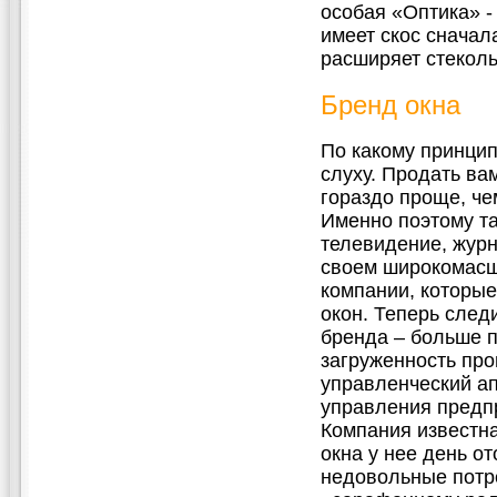
особая «Оптика» -
имеет скос сначала
расширяет стеколь
Бренд окна
По какому принцип
слуху. Продать ва
гораздо проще, че
Именно поэтому та
телевидение, жур
своем широкомас
компании, которы
окон. Теперь след
бренда – больше 
загруженность про
управленческий ап
управления предпр
Компания известна
окна у нее день о
недовольные потр