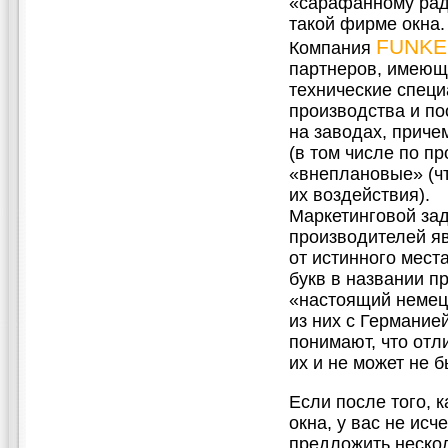
«сарафанному ради
такой фирме окна.
FUNKE
Компания
партнеров, имеющ
технические спец
производства и по
на заводах, приче
(в том числе по п
«внеплановые» (ч
их воздействия).
Маркетинговой за
производителей я
от истинного мест
букв в названии 
«настоящий немец
из них с Германие
понимают, что отл
их и не может не б
Если после того, 
окна, у вас не ис
предложить неско