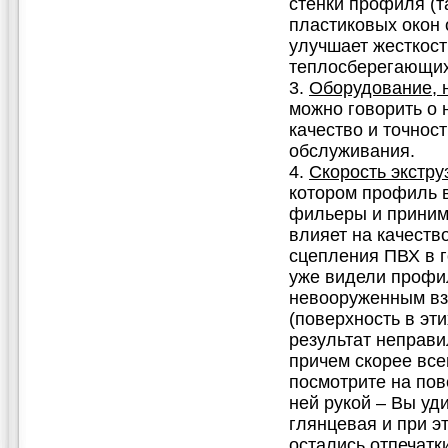
стенки профиля (т
пластиковых окон 
улучшает жесткост
теплосберегающих
Оборудование, 
можно говорить о 
качество и точнос
обслуживания.
Скорость экстру
котором профиль в
фильеры и приним
влияет на качеств
сцепления ПВХ в 
уже видели профил
невооруженным вз
(поверхность в эт
результат неправи
причем скорее все
посмотрите на по
ней рукой – Вы уд
глянцевая и при э
остались отпечатк