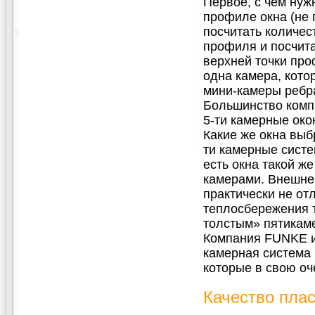
Первое, с чем нуж
профиле окна (не п
посчитать количес
профиля и посчит
верхней точки про
одна камера, кото
мини-камеры ребр
Большинство комп
5-ти камерные ок
Какие же окна выб
ти камерные систе
есть окна такой же
камерами. Внешне 
практически не от
теплосбережения 
толстым» пятикам
Компания FUNKE и
камерная система
которые в свою оч
Качество плас