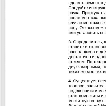
сделать ремонт в д
Следуйте инструкц
наука. Приступать 
после монтажа окн
случае монтажных 
пену. Откосы мож
или установить сп
3.
Определитесь, к
ставите стеклопак
расположена в дом
достаточно и одно
стеклом. По тепло
двухкамерными, но
тихих же мест их 
4.
Существует неск
товаров, значител
подоконники и мос
этажах москиты и 
москитную сетку н
Вам это нужно? Н