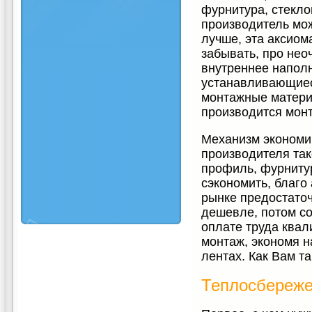
фурнитура, стекло
производитель мож
лучше, эта аксиом
забывать, про нео
внутреннее наполн
устанавливающиес
монтажные матери
производится монт
Механизм экономии
производителя та
профиль, фурнитур
сэкономить, благо
рынке предостаточ
дешевле, потом с
оплате труда ква
монтаж, экономя н
лентах. Как Вам т
Теплосбереже