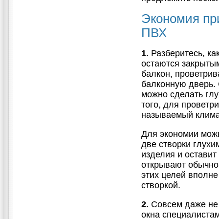
Экономия при
ПВХ
1.
Разберитесь, ка
остаются закрытым
балкон, проветри
балконную дверь.
можно сделать глу
того, для проветр
называемый клима
Для экономии можн
две створки глухи
изделия и оставит
открывают обычно 
этих целей вполн
створкой.
2.
Совсем даже не 
окна специалистам