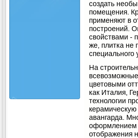
создать необы
помещения. Кр
применяют в о
построений. 
свойствами - п
же, плитка не
специального 
На строительн
всевозможные
цветовыми отт
как Италия, Г
технологии пр
керамическую 
авангарда. Мн
оформлением р
отображения н