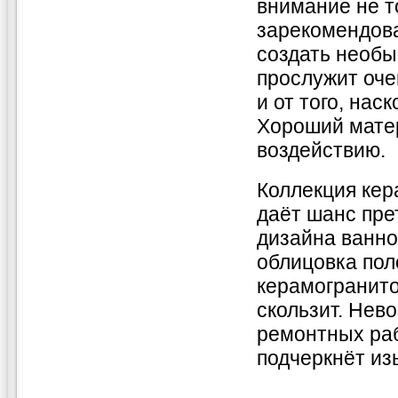
внимание не то
зарекомендова
создать необ
прослужит оче
и от того, нас
Хороший матер
воздействию.
Коллекция кер
даёт шанс пре
дизайна ванной
облицовка пол
керамогранито
скользит. Нев
ремонтных раб
подчеркнёт из