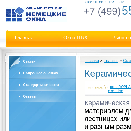
заказать окна ПВХ по тел.:
5
+7 (499)
Главная
Окна ПВХ
Выбор о
Главная
>
Полезно
>
Ста
Статьи
Керамичес
Подробнее об окнах
Стандарты качества
окна ROPL
exclusive
Ответы
Керамическая
материалом для
лестницах или
и разным разм