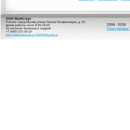
ООО ФунКэ рус
Россия
,
город Москва
,
улица Героев Панфиловцев, д. 10
2008 - 2026
время работы:
пн-пт 9:00-18:00
Остекление балконов и лоджий
Пластиковые 
+7 (495) 221-33-10
http://www.okna-de.ru
info@okna-de.ru