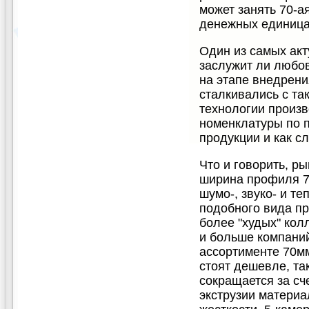
может занять 70-ая
денежных единица
Один из самых акт
заслужит ли любов
на этапе внедрени
сталкивались с та
технологии произв
номенклатуры по 
продукции и как с
Что и говорить, р
ширина профиля 7
шумо-, звуко- и те
подобного вида п
более "худых" кол
и больше компаний
ассортименте 70мм
стоят дешевле, та
сокращается за с
экструзии материа