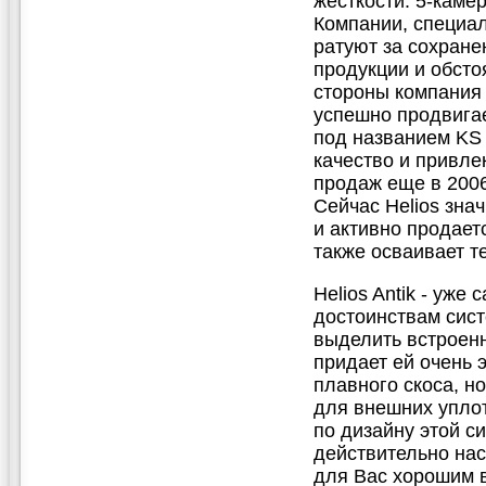
жесткости. 5-каме
Компании, специа
ратуют за сохране
продукции и обсто
стороны компания 
успешно продвига
под названием KS 
качество и привле
продаж еще в 2006
Сейчас Helios зна
и активно продает
также осваивает т
Helios Antik - уже
достоинствам систе
выделить встроенн
придает ей очень 
плавного скоса, н
для внешних уплот
по дизайну этой си
действительно нас
для Вас хорошим 