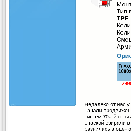
Монт
Тип 
TPE
Коли
Коли
Смещ
Арми
Орие
Глух
1000
299
Недалеко от нас у
начали продвижен
систем 70-ой серии
опаской взирали в
разнились в оценк