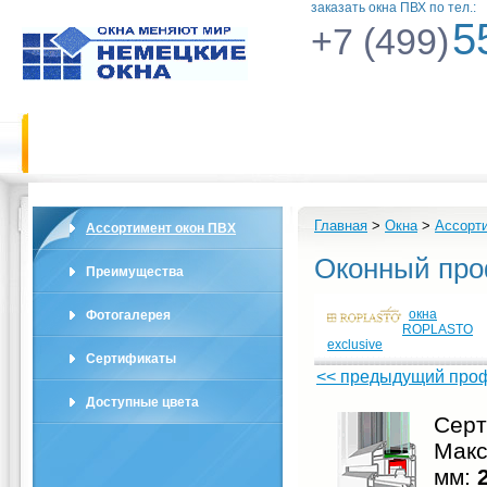
заказать окна ПВХ по тел.:
5
+7 (499)
Главная
Окна ПВХ
Выбор о
Главная
>
Окна
>
Ассорт
Ассортимент окон ПВХ
Оконный проф
Преимущества
окна
Фотогалерея
ROPLASTO
exclusive
Сертификаты
<< предыдущий про
Доступные цвета
Серт
Макс
мм:
2