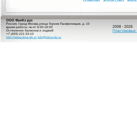
ООО ФунКэ рус
Россия
,
город Москва
,
улица Героев Панфиловцев, д. 10
2008 - 2026
время работы:
пн-пт 9:00-18:00
Остекление балконов и лоджий
Пластиковые 
+7 (495) 221-33-10
http://www.okna-de.ru
info@okna-de.ru