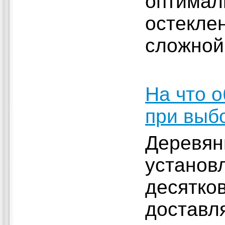
оптимал
остекле
сложной
На что 
при выб
Деревян
установ
десятков
доставл