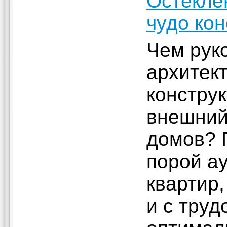
Остекле
чудо ко
Чем рук
архитек
констру
внешний
домов? 
порой а
квартир
и с труд