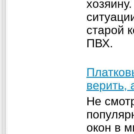
хозяину.
ситуаци
старой к
ПВХ.
Платков
верить, 
Не смот
популяр
окон в м