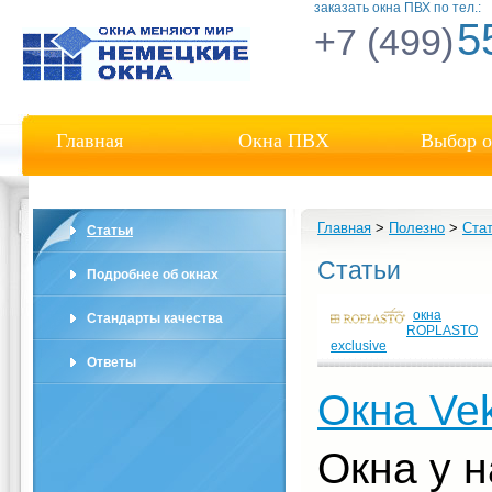
заказать окна ПВХ по тел.:
5
+7 (499)
Главная
Окна ПВХ
Выбор о
Главная
>
Полезно
>
Ста
Статьи
Статьи
Подробнее об окнах
окна
Стандарты качества
ROPLASTO
exclusive
Ответы
Окна Ve
Окна у н