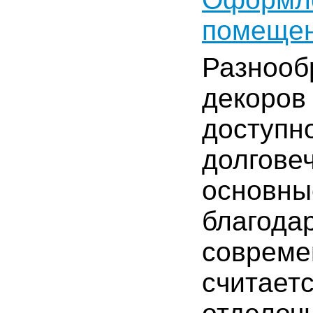
помещен
Разнооб
декоров 
доступн
долговеч
основны
благода
совреме
считает