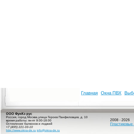
Главная
Окна ПВХ
Выб
ООО ФунКэ рус
Россия
,
город Москва
,
улица Героев Панфиловцев, д. 10
2008 - 2026
время работы:
пн-пт 9:00-18:00
Остекление балконов и лоджий
Пластиковые 
+7 (495) 221-33-10
http://www.okna-de.ru
info@okna-de.ru