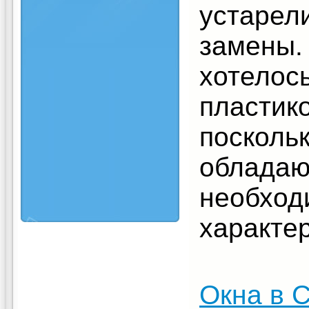
устарел
замены.
хотелос
пластик
посколь
обладаю
необхо
характе
Окна в 