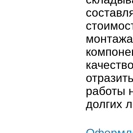
составл
стоимос
монтажа.
компоне
качество
отразит
работы 
долгих л
Оформле