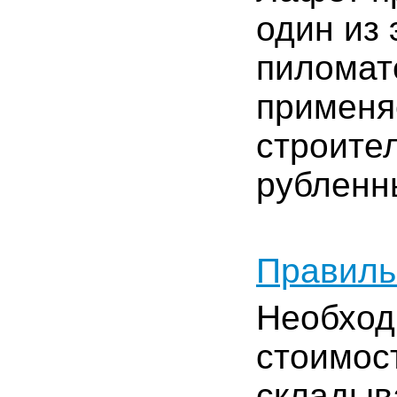
один из
пиломат
применя
строите
рубленн
Правиль
Необход
стоимос
складыв