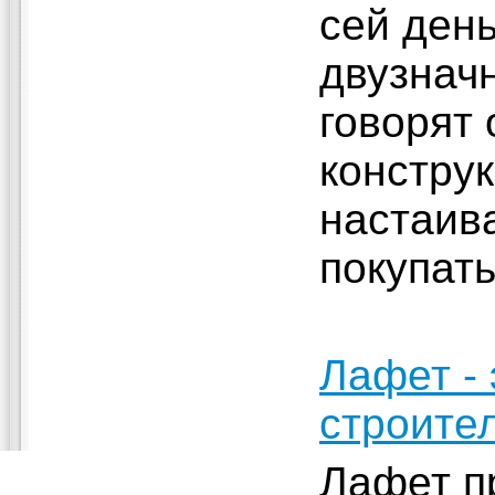
сей день
двузнач
говорят 
конструк
настаива
покупать
Лафет -
строите
Лафет п