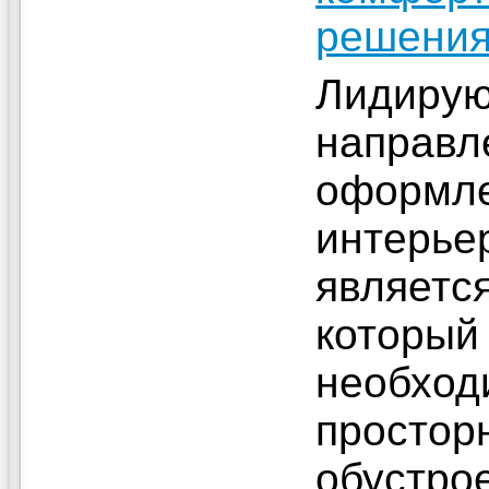
решени
Лидиру
направл
оформл
интерье
являетс
который
необход
простор
обустрое